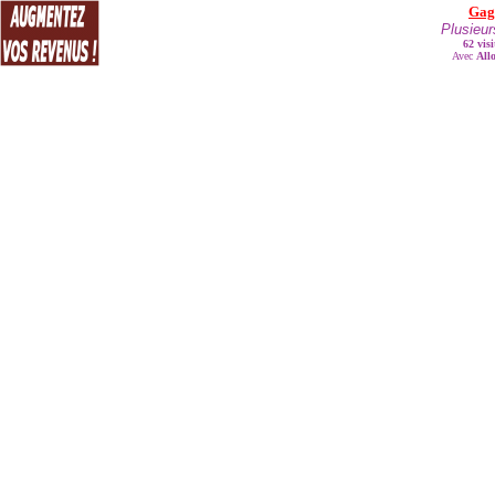
Gagn
Plusieur
62 vis
Avec
All