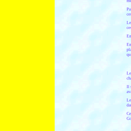
mé
Pa
ce
Le
ce
En
En
pl
qu
Le
ch
Il
av
Le
da
Ce
Go