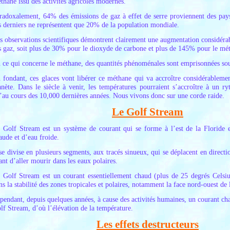
thane issu des activités agricoles modernes.
radoxalement, 64% des émissions de gaz à effet de serre proviennent des pays 
s derniers ne représentent que 20% de la population mondiale.
s observations scientifiques démontrent clairement une augmentation considérab
s gaz, soit plus de 30% pour le dioxyde de carbone et plus de 145% pour le mé
 ce qui concerne le méthane, des quantités phénoménales sont emprisonnées sous
 fondant, ces glaces vont libérer ce méthane qui va accroître considérableme
anète. Dans le siècle à venir, les températures pourraient s’accroître à un r
’au cours des 10,000 dernières années. Nous vivons donc sur une corde raide.
Le Golf Stream
 Golf Stream est un système de courant qui se forme à l’est de la Floride 
aude et d’eau froide.
 se divise en plusieurs segments, aux tracés sinueux, qui se déplacent en directio
ant d’aller mourir dans les eaux polaires.
 Golf Stream est un courant essentiellement chaud (plus de 25 degrés Celsius
ns la stabilité des zones tropicales et polaires, notamment la face nord-ouest d
pendant, depuis quelques années, à cause des activités humaines, un courant cha
lf Stream, d’où l’élévation de la température.
Les effets destructeurs