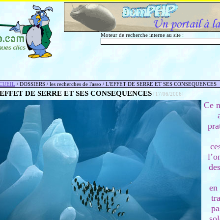
Moteur de recherche interne au site :
CUEIL
/ DOSSIERS / les recherches de l'asso / L'EFFET DE SERRE ET SES CONSEQUENCES
'EFFET DE SERRE ET SES CONSEQUENCES
[17/06/2006]
Ce n
pra
ce
l’o
des
en 
tr
pa
sol