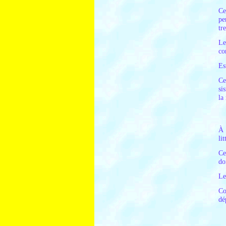
Ce
pe
tr
Le
co
Es
Ce
si
la
À 
li
Ce
do
Le
Co
dé