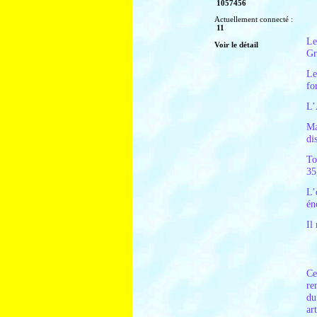
1057456
Actuellement connecté :
11
Le
Voir le détail
Gr
Le
fo
L’
Ma
di
To
35
L’
én
Il
Ce
re
du
ar