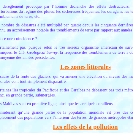
 dérèglement provoqué par l’homme déclenche des effets destructeurs, te
rturbations du régime des pluies, les sécheresses fréquentes, les ouragans, les te
emblements de terre, etc.
 nombre de désastres a été multiplié par quatre depuis les cinquante dernièr
nnu un accroissement notable des tremblements de terre par rapport aux années
t-ce une coïncidence ?
rtainement pas, puisque selon le très sérieux organisme américain de sur
smiques, le
U.S. Geological Survey
, la fréquence des tremblements de terre a 
 moyenne des années précédentes.
Les zones littorales
cause de la fonte des glaciers, qui va amener une élévation du niveau des m
ttorales vont tout simplement disparaître.
rtaines îles tropicales du Pacifique et des Caraïbes ne dépassent pas trois mètre
nc, en grande partie, submergées.
s Maldives sont en première ligne, ainsi que les archipels coralliens.
nsidérant qu’une grande partie de la population mondiale vit près des c
placement des populations vers l’intérieur des terres, de grandes métropoles éta
Les effets de la pollution