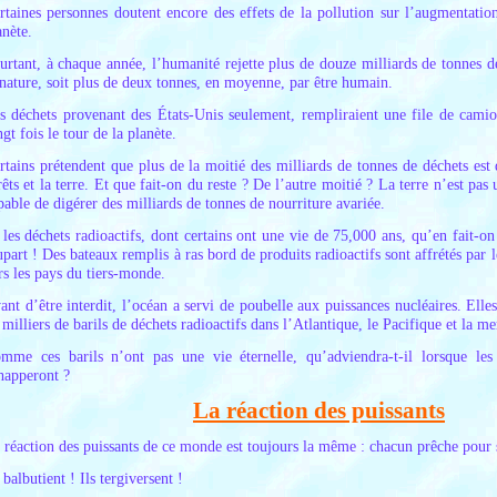
rtaines personnes doutent encore des effets de la pollution sur l’augmentatio
anète.
urtant, à chaque année, l’humanité rejette plus de douze milliards de tonnes de
 nature, soit plus de deux tonnes, en moyenne, par être humain.
s déchets provenant des États-Unis seulement, rempliraient une file de camio
ngt fois le tour de la planète.
rtains prétendent que plus de la moitié des milliards de tonnes de déchets est 
rêts et la terre. Et que fait-on du reste ? De l’autre moitié ? La terre n’est pa
pable de digérer des milliards de tonnes de nourriture avariée.
 les déchets radioactifs, dont certains ont une vie de 75,000 ans, qu’en fait-o
upart ! Des bateaux remplis à ras bord de produits radioactifs sont affrétés par l
rs les pays du tiers-monde.
ant d’être interdit, l’océan a servi de poubelle aux puissances nucléaires. Elle
 milliers de barils de déchets radioactifs dans l’Atlantique, le Pacifique et la m
mme ces barils n’ont pas une vie éternelle, qu’adviendra-t-il lorsque les 
happeront ?
La réaction des puissants
 réaction des puissants de ce monde est toujours la même : chacun prêche pour 
s balbutient ! Ils tergiversent !