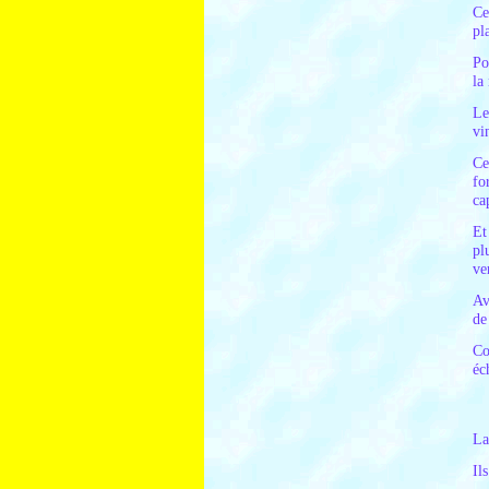
Ce
pl
Po
la
Le
vi
Ce
fo
ca
Et
pl
ve
Av
de
Co
éc
La
Il