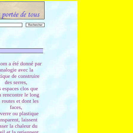
om a été donné par
analogie avec la
tique de construire
des serres,
s espaces clos que
n rencontre le long
 routes et dont les
faces,
verre ou plastique
ansparent, laissent
sser la chaleur du
eil et la retiennent