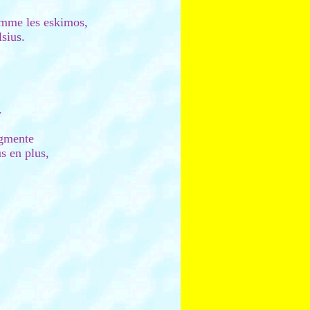
omme les eskimos,
sius.
.
ugmente
s en plus,