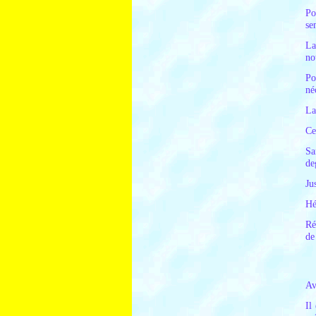
Po
se
La
no
Po
né
La
Ce
Sa
de
Ju
Hé
Ré
de
Av
Il