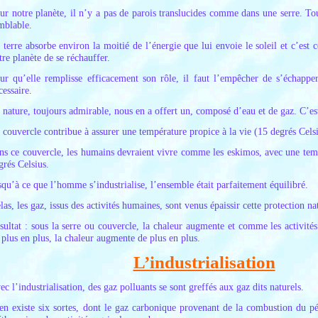
ur notre planète, il n’y a pas de parois translucides comme dans une serre. To
mblable.
 terre absorbe environ la moitié de l’énergie que lui envoie le soleil et c’est 
tre planète de se réchauffer.
ur qu’elle remplisse efficacement son rôle, il faut l’empêcher de s’échappe
cessaire.
 nature, toujours admirable, nous en a offert un, composé d’eau et de gaz. C’est
 couvercle contribue à assurer une température propice à la vie (15 degrés Cel
ns ce couvercle, les humains devraient vivre comme les eskimos, avec une te
grés Celsius.
squ’à ce que l’homme s’industrialise, l’ensemble était parfaitement équilibré.
las, les gaz, issus des activités humaines, sont venus épaissir cette protection na
sultat : sous la serre ou couvercle, la chaleur augmente et comme les activités
 plus en plus, la chaleur augmente de plus en plus.
L’industrialisation
ec l’industrialisation, des gaz polluants se sont greffés aux gaz dits naturels.
 en existe six sortes, dont le gaz carbonique provenant de la combustion du pé