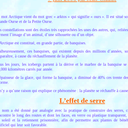
 mot Arctique vient du mot grec « arktos » qui signifie « ours ». Il est situé sou
ande Ourse et de la Petite Ourse.
s constellations sont des étoiles très rapprochées les unes des autres, qui, reliées
rment l’image d’un animal, d’une silhouette ou d’un objet.
Arctique est constitué, en grande partie, de banquises.
lheureusement, ces banquises, qui existent depuis des millions d’années, so
sparaître, à cause du réchauffement de la planète.
us les jours, les icebergs partent à la dérive et le marbre de la banquise se 
,000 kilomètres carrés par année.
épaisseur de la glace, qui forme la banquise, a diminué de 40% ces trente der
orme.
 n’y a qu’une raison qui explique ce phénomène : la planète se réchauffe à cause 
L’effet de serre
 nom a été donné par analogie avec la pratique de construire des serres, c
ncontre le long des routes et dont les faces, en verre ou plastique transparent, 
 soleil et la retiennent prisonnière, afin de permettre aux plantes de béné
tificiel qui leur soit favorable.