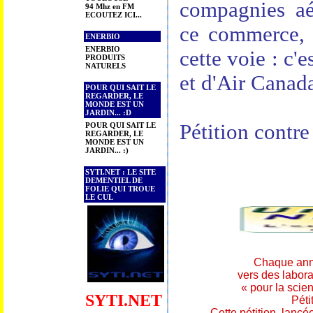
compagnies aér
94 Mhz en FM
ECOUTEZ ICI...
ce commerce, q
ENERBIO
ENERBIO
cette voie : c'
PRODUITS
NATURELS
et d'Air Canad
POUR QUI SAIT LE
REGARDER, LE
MONDE EST UN
JARDIN... :D
Pétition contre
POUR QUI SAIT LE
REGARDER, LE
MONDE EST UN
JARDIN... :)
SYTI.NET : LE SITE
DEMENTIEL DE
FOLIE QUI TROUE
LE CUL
Chaque anné
vers des laborat
« pour la scien
SYTI.NET
Péti
Cette pétition, lancé