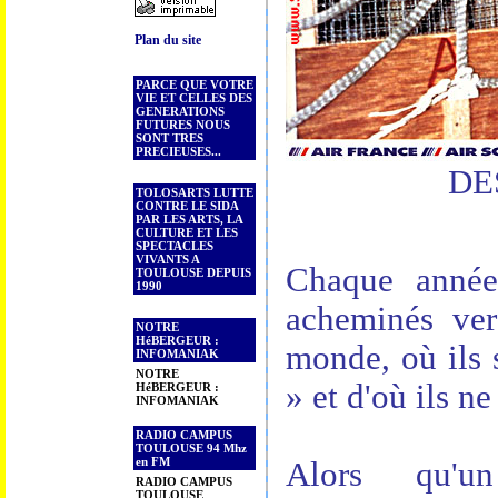
Plan du site
PARCE QUE VOTRE
VIE ET CELLES DES
GENERATIONS
FUTURES NOUS
SONT TRES
PRECIEUSES...
DE
TOLOSARTS LUTTE
CONTRE LE SIDA
PAR LES ARTS, LA
CULTURE ET LES
SPECTACLES
VIVANTS A
Chaque année,
TOULOUSE DEPUIS
1990
acheminés vers
NOTRE
HéBERGEUR :
monde, où ils 
INFOMANIAK
NOTRE
» et d'où ils ne
HéBERGEUR :
INFOMANIAK
RADIO CAMPUS
TOULOUSE 94 Mhz
en FM
Alors qu'u
RADIO CAMPUS
TOULOUSE