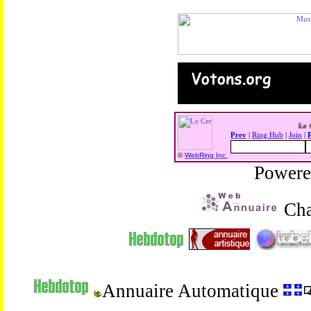
Prev
|
Ring Hub
|
Join
|
©
WebRing Inc.
Power
Cha
Annuaire Automatique