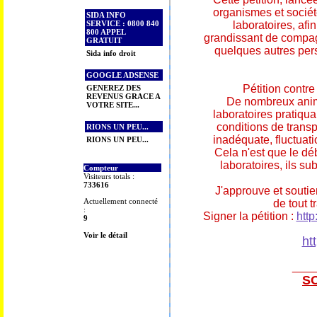
organismes et sociét
SIDA INFO
SERVICE : 0800 840
laboratoires, afin
800 APPEL
grandissant de compag
GRATUIT
quelques autres persi
Sida info droit
GOOGLE ADSENSE
Pétition contre
GENEREZ DES
REVENUS GRACE A
De nombreux animau
VOTRE SITE...
laboratoires pratiqua
conditions de transp
RIONS UN PEU...
inadéquate, fluctuati
RIONS UN PEU...
Cela n'est que le déb
laboratoires, ils su
Compteur
Visiteurs totals :
733616
J'approuve et soutie
Actuellement connecté
de tout t
:
Signer la pétition : 
http
9
Voir le détail
ht
S