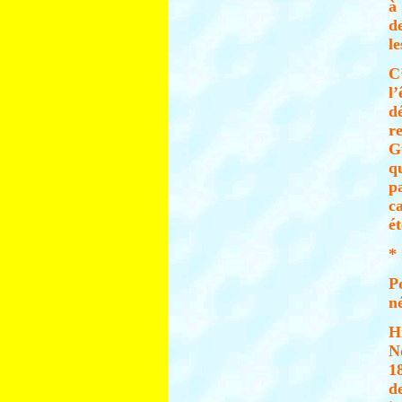
à
d
le
C
l
d
r
G
q
p
c
ét
* 
P
n
H
N
1
d