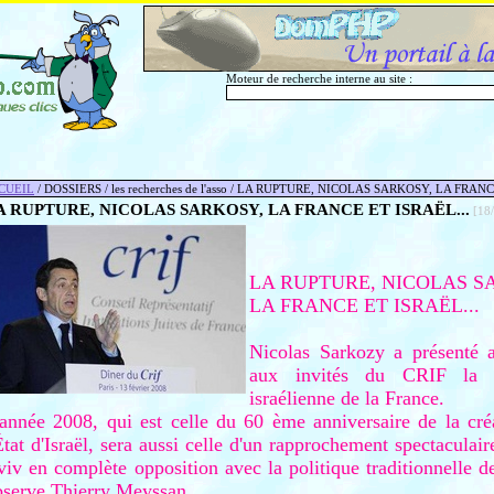
Moteur de recherche interne au site :
CUEIL
/ DOSSIERS / les recherches de l'asso / LA RUPTURE, NICOLAS SARKOSY, LA FRANC
A RUPTURE, NICOLAS SARKOSY, LA FRANCE ET ISRAËL...
[18/
LA RUPTURE, NICOLAS S
LA FRANCE ET ISRAËL...
Nicolas Sarkozy a présenté a
aux invités du CRIF la no
israélienne de la France.
'année 2008, qui est celle du 60 ème anniversaire de la créa
État d'Israël, sera aussi celle d'un rapprochement spectaculair
iv en complète opposition avec la politique traditionnelle 
bserve Thierry Meyssan.