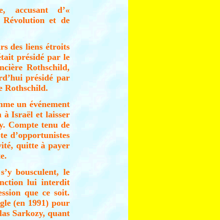
se, accusant d’«
a Révolution et de
s des liens étroits
tait présidé par le
ncière Rothschild,
urd’hui présidé par
e Rothschild.
omme un événement
à Israël et laisser
by. Compte tenu de
pte d’opportunistes
ité, quitte à payer
e.
’y bousculent, le
ction lui interdit
ssion que ce soit.
gle (en 1991) pour
olas Sarkozy, quant