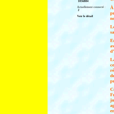
1056884
À
Actuellement connecté :
2
p
Voir le détail
n
L
sa
E
a
d
L
c
r
d
p
Co
F
j
a
e