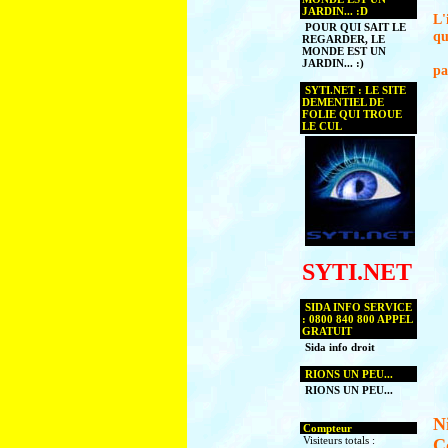
JARDIN... :D
L'
POUR QUI SAIT LE
qu
REGARDER, LE
MONDE EST UN
JARDIN... :)
p
SYTI.NET : LE SITE
DEMENTIEL DE
FOLIE QUI TROUE
LE CUL
SYTI.NET
SIDA INFO SERVICE
: 0800 840 800 APPEL
GRATUIT
Sida info droit
RIONS UN PEU...
RIONS UN PEU...
N
Compteur
Visiteurs totals :
C