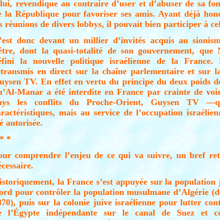
 lui, revendique au contraire d’user et d’abuser de sa fo
e la République pour favoriser ses amis. Ayant déjà hon
s réunions de divers lobbys, il pouvait bien participer à c
’est donc devant un millier d’invités acquis au sionis
’être, dont la quasi-totalité de son gouvernement, que
éfini la nouvelle politique israélienne de la France. 
etransmis en direct sur la chaîne parlementaire et sur l
uysen TV. En effet en vertu du principe du deux poids d
u’Al-Manar a été interdite en France par crainte de voi
ays les conflits du Proche-Orient, Guysen TV —
aractéristiques, mais au service de l’occupation israéli
é autorisée.
* *
our comprendre l’enjeu de ce qui va suivre, un bref ret
écessaire.
istoriquement, la France s’est appuyée sur la population 
ord pour contrôler la population musulmane d’Algérie (
870), puis sur la colonie juive israélienne pour lutter con
e l’Égypte indépendante sur le canal de Suez et co