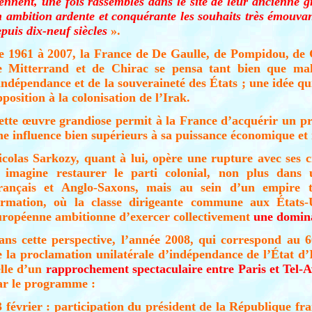
iennent, une fois rassemblés dans le site de leur ancienne 
n ambition ardente et conquérante les souhaits très émouvan
puis dix-neuf siècles
».
e 1961 à 2007, la France de De Gaulle, de Pompidou, de 
e Mitterrand et de Chirac se pensa tant bien que ma
’indépendance et de la souveraineté des États ; une idée q
position à la colonisation de l’Irak.
ette œuvre grandiose permit à la France d’acquérir un pre
ne influence bien supérieurs à sa puissance économique et 
icolas Sarkozy, quant à lui, opère une rupture avec ses c
l imagine restaurer le parti colonial, non plus dans u
rançais et Anglo-Saxons, mais au sein d’un empire t
ormation, où la classe dirigeante commune aux États-
uropéenne ambitionne d’exercer collectivement
une domina
ans cette perspective, l’année 2008, qui correspond au 
e la proclamation unilatérale d’indépendance de l’État d’I
elle d’un
rapprochement spectaculaire entre Paris et Tel-A
ar le programme :
3 février : participation du président de la République fr