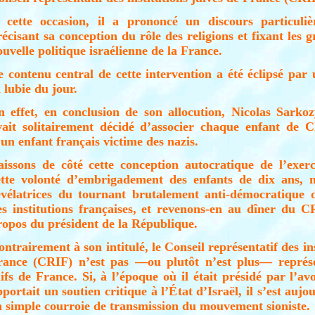
 cette occasion, il a prononcé un discours particuli
récisant sa conception du rôle des religions et fixant les g
ouvelle politique israélienne de la France.
e contenu central de cette intervention a été éclipsé par
 lubie du jour.
n effet, en conclusion de son allocution, Nicolas Sarko
vait solitairement décidé d’associer chaque enfant de
’un enfant français victime des nazis.
aissons de côté cette conception autocratique de l’exer
ette volonté d’embrigadement des enfants de dix ans, m
évélatrices du tournant brutalement anti-démocratique 
es institutions françaises, et revenons-en au dîner du 
ropos du président de la République.
ntrairement à son intitulé, le Conseil représentatif des in
rance (CRIF) n’est pas —ou plutôt n’est plus— représen
uifs de France. Si, à l’époque où il était présidé par l’av
pportait un soutien critique à l’État d’Israël, il s’est auj
n simple courroie de transmission du mouvement sioniste.