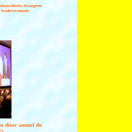
chancelleries étrangères
l bouleversement.
 du dîner annuel du
F).