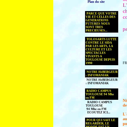
Plan du site
L
ch
PARCE QUE VOTRE
c
VIE ET CELLES DES
GENERATIONS
FUTURES NOUS
SONT TRES
p
PRECIEUSES...
TOLOSARTS LUTTE
CONTRE LE SIDA
PAR LES ARTS, LA
CULTURE ET LES
SPECTACLES
VIVANTS A
TOULOUSE DEPUIS
F
1990
NOTRE HéBERGEUR
: INFOMANIAK
NOTRE HéBERGEUR
: INFOMANIAK
RADIO CAMPUS
TOULOUSE 94 Mhz
en FM
Ni
RADIO CAMPUS
de
TOULOUSE
94 Mhz en FM
ECOUTEZ ICI...
L'
au
POUR QUI SAIT LE
po
REGARDER, LE
MONDE EST UN