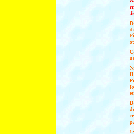
v
e
de
D
d
l
op
C
u
N
I
F
f
e
D
d
c
p
1