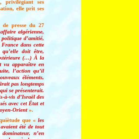
 privilégiant ses
tion, elle prit ses
 de presse du 27
affaire algérienne,
politique d’amitié,
a France dans cette
qu’elle doit être,
xtérieure (…) À la
t vu apparaître en
ite, l’action qu’il
nouveaux éléments,
firait pas longtemps
 qui se présenterait.
s-à-vis d’Israël des
ués avec cet État et
Moyen-Orient
».
inquiètude que «
les
 avaient été de tout
t dominateur, n’en