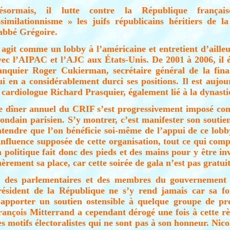
ésormais, il lutte contre la République françai
ssimilationnisme » les juifs républicains héritiers de l
’abbé Grégoire.
l agit comme un lobby à l’américaine et entretient d’ailleur
vec l’AIPAC et l’AJC aux États-Unis. De 2001 à 2006, il é
anquier Roger Cukierman, secrétaire général de la fina
ui en a considérablement durci ses positions. Il est aujo
e cardiologue Richard Prasquier, également lié à la dynasti
e dîner annuel du CRIF s’est progressivement imposé c
ondain parisien. S’y montrer, c’est manifester son soutien 
ntendre que l’on bénéficie soi-même de l’appui de ce lob
’influence supposée de cette organisation, tout ce qui com
n politique fait donc des pieds et des mains pour y être inv
èrement sa place, car cette soirée de gala n’est pas gratuit
i des parlementaires et des membres du gouvernement s
résident de la République ne s’y rend jamais car sa fon
’apporter un soutien ostensible à quelque groupe de pre
rançois Mitterrand a cependant dérogé une fois à cette rè
es motifs électoralistes qui ne sont pas à son honneur. Nic