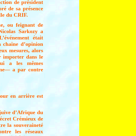
nction de président
oré de sa présence
elle du CRIF.
me, ou feignant de
 Nicolas Sarkozy a
L’événement était
a chaine d’opinion
eux mesures, alors
r importer dans le
qui a les mêmes
enne— a par contre
our en arrière est
juive d’Afrique du
décret Crémieux de
tre la souveraineté
ntre les réseaux