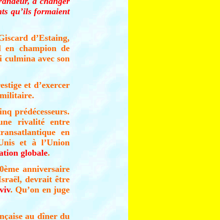
grandeur, à changer
ts qu’ils formaient
Giscard d’Estaing,
l en champion de
ui culmina avec son
stige et d’exercer
militaire.
inq prédécesseurs.
ne rivalité entre
ransatlantique en
Unis et à l’Union
tion globale
.
60ème anniversaire
sraël, devrait être
viv
. Qu’on en juge
ançaise au dîner du