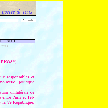
E ET ISRAËL...
02/2008]
ARKOSY,
ux responsables et
uvelle politique
tion unilatérale de
e entre Paris et Tel-
de la Ve République,