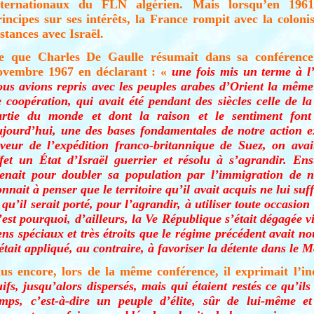
nternationaux du FLN algérien. Mais lorsqu’en 1961,
rincipes sur ses intérêts, la France rompit avec la colonisa
stances avec Israël.
e que Charles De Gaulle résumait dans sa conférence
ovembre 1967 en déclarant : «
une fois mis un terme à l’
ous avions repris avec les peuples arabes d’Orient la même 
e coopération, qui avait été pendant des siècles celle de l
artie du monde et dont la raison et le sentiment font 
ujourd’hui, une des bases fondamentales de notre action e
aveur de l’expédition franco-britannique de Suez, on avai
ffet un État d’Israël guerrier et résolu à s’agrandir. Ensu
enait pour doubler sa population par l’immigration de 
nnait à penser que le territoire qu’il avait acquis ne lui suf
 qu’il serait porté, pour l’agrandir, à utiliser toute occasion
est pourquoi, d’ailleurs, la Ve République s’était dégagée vi
ens spéciaux et très étroits que le régime précédent avait no
était appliqué, au contraire, à favoriser la détente dans le 
lus encore, lors de la même conférence, il exprimait l’
ifs, jusqu’alors dispersés, mais qui étaient restés ce qu’ils
emps, c’est-à-dire un peuple d’élite, sûr de lui-même e