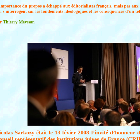
importance du propos a échappé aux éditorialistes français, mais pas aux 
i s'interrogent sur les fondements idéologiques et les conséquences d'un te
ar
Thierry Meyssan
icolas Sarkozy était le 13 févier 2008 l’invité d’honneur
onseil représentatif des institutions juives de France (CRI