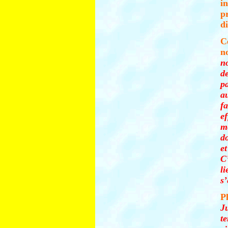
i
p
di
C
n
n
d
p
a
f
e
m
do
et
C’
li
s’
P
Ju
t