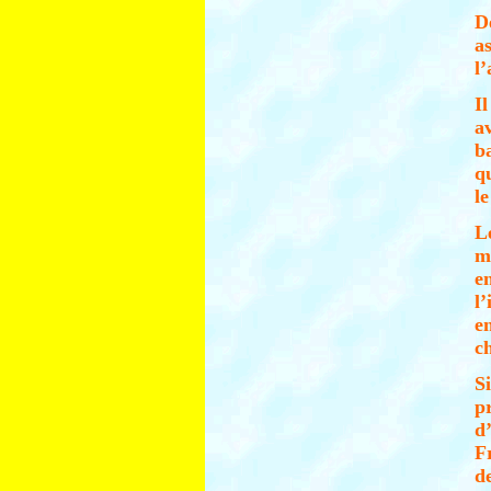
D
a
l
I
a
b
q
l
L
m
e
l
e
ch
S
p
d
F
d