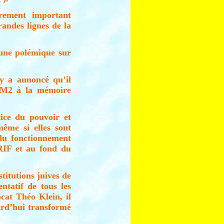
èrement important
randes lignes de la
 une polémique sur
zy a annoncé qu’il
 CM2 à la mémoire
cice du pouvoir et
ême si elles sont
du fonctionnement
CRIF et au fond du
stitutions juives de
tatif de tous les
ocat Théo Klein, il
ourd’hui transformé