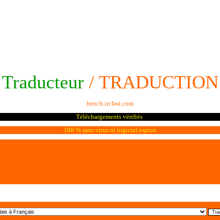
Traducteur
/ TRADUCTION
french.ircfast.com
Téléchargements vérifiés
100 % sans virus ni logiciel espion
Traduire le texte suivant: