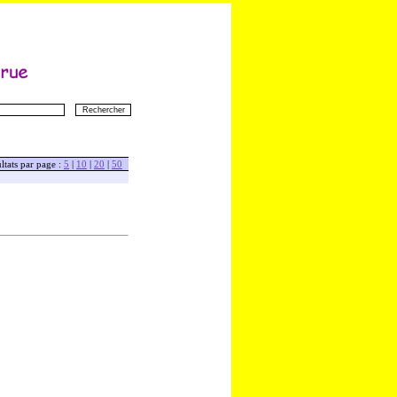
ltats par page :
5
|
10
|
20
|
50