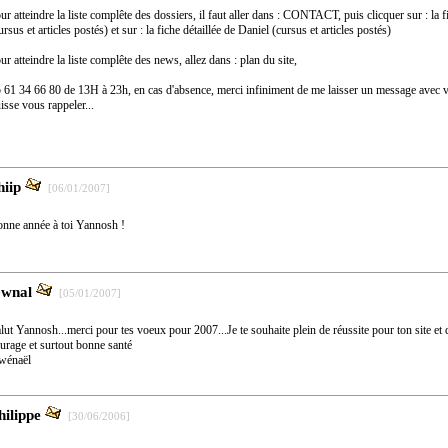
ur atteindre la liste complête des dossiers, il faut aller dans : CONTACT, puis clicquer sur : la 
ursus et articles postés) et sur : la fiche détaillée de Daniel (cursus et articles postés)
ur atteindre la liste complête des news, allez dans : plan du site,
 61 34 66 80 de 13H à 23h, en cas d'absence, merci infiniment de me laisser un message avec 
isse vous rappeler...
hiip
[06/01/2007]
nne année à toi Yannosh !
wnal
[05/01/2007]
lut Yannosh...merci pour tes voeux pour 2007...Je te souhaite plein de réussite pour ton site et 
urage et surtout bonne santé
wénaël
hilippe
[30/06/2006]