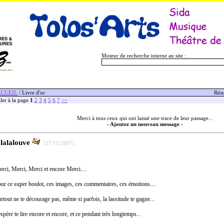
Moteur de recherche interne au site :
CCUEIL
/ Livre d'or
Résu
ler à la page
1
2
3
4
5
6
7
>>
Merci à tous ceux qui ont laissé une trace de leur passage...
- Ajoutez un nouveau message -
olalalouve
[17/11/2007]
rci, Merci, Merci et encore Merci....
ur ce super boulot, ces images, ces commentaires, ces émotions....
rtout ne te décourage pas, même si parfois, la lassitude te gagne...
espère te lire encore et encore, et ce pendant très longtemps...