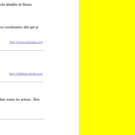
fiche détaillée de Bruno
vos coordonnées afin que je
http://www.tolosarts.org
http://editions.lapin.org/
dans toutes tes actions...Bon