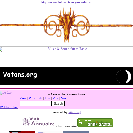
http://www.tolosarts.org/newsletter
Le Cercle des Romantiques
Prev
|
Ring Hub
|
Join
|
Rate
|
Next
WebRing Inc.
Powered by
WebRing
.
Chat rencontre