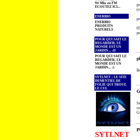
94 Mhz en FM
po
ECOUTEZ ICI...
(c
ENERBIO
po
ENERBIO
PRODUITS
05
NATURELS
pu
POUR QUI SAIT LE
REGARDER, LE
MONDE EST UN
JARDIN... :D
POUR QUI SAIT LE
p
REGARDER, LE
MONDE EST UN
JARDIN... :)
Bo
SYTI.NET : LE SITE
DEMENTIEL DE
FOLIE QUI TROUE
LE CUL
G
Sa
co
G
P
SYTI.NET