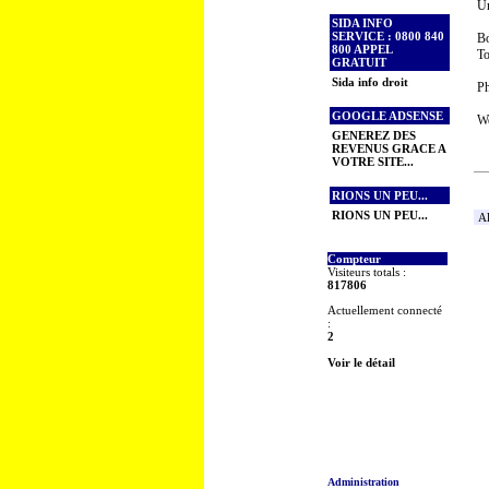
Un
SIDA INFO
SERVICE : 0800 840
Bo
800 APPEL
To
GRATUIT
Sida info droit
Ph
GOOGLE ADSENSE
We
GENEREZ DES
REVENUS GRACE A
VOTRE SITE...
RIONS UN PEU...
RIONS UN PEU...
Al
Compteur
Visiteurs totals :
817806
Actuellement connecté
:
2
Voir le détail
Administration