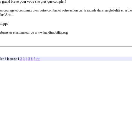
 grand bravo pour votre site plus que complet !
n courage et continuez bien votre combat et votre action car le monde dans sa globalité en a bi
los'Arts...
ilippe
bmaster et animateur de www.handimobility.org
ler à la page
1
2
3
4
5
6
7
>>