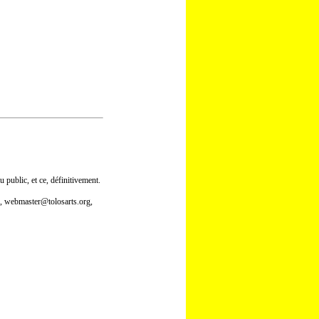
u public, et ce, définitivement.
e,
webmaster@tolosarts.org
,