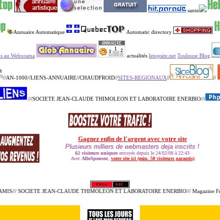
sante
Annuaire Automatique
Automatic directory
us au Weborama
actualités
letopsite.net
Toulouse Blog
//AN-1000//LIENS-ANNUAIRE//CHAUDFROID//
SITES-REGIONAUX
//
//
///SOCIETE JEAN-CLAUDE THIMOLEON ET LABORATOIRE ENERBIO///
IS/// SOCIETE JEAN-CLAUDE THIMOLEON ET LABORATOIRE ENERBIO/// Magazine Féminin///
H