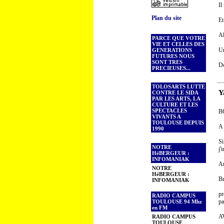
Il
Plan du site
Et
Al
PARCE QUE VOTRE
VIE ET CELLES DES
Un
GENERATIONS
FUTURES NOUS
SONT TRES
Do
PRECIEUSES...
TOLOSARTS LUTTE
Y
CONTRE LE SIDA
PAR LES ARTS, LA
CULTURE ET LES
SPECTACLES
B
VIVANTS A
TOULOUSE DEPUIS
A 
1990
Si
NOTRE
j'
HéBERGEUR :
INFOMANIAK
Au
NOTRE
HéBERGEUR :
Br
INFOMANIAK
pr
RADIO CAMPUS
pa
TOULOUSE 94 Mhz
en FM
A
RADIO CAMPUS
TOULOUSE