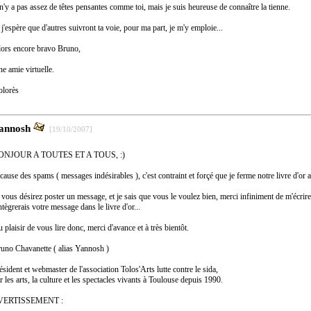
 n'y a pas assez de têtes pensantes comme toi, mais je suis heureuse de connaître la tienne.
 j'espère que d'autres suivront ta voie, pour ma part, je m'y emploie...
ors encore bravo Bruno,
e amie virtuelle.
lorès
annosh
[19/10/2007]
ONJOUR A TOUTES ET A TOUS, :)
cause des spams ( messages indésirables ), c'est contraint et forçé que je ferme notre livre d'or a
 vous désirez poster un message, et je sais que vous le voulez bien, merci infiniment de m'écrir
intègrerais votre message dans le livre d'or...
 plaisir de vous lire donc, merci d'avance et à très bientôt.
uno Chavanette ( alias Yannosh )
ésident et webmaster de l'association Tolos'Arts lutte contre le sida,
r les arts, la culture et les spectacles vivants à Toulouse depuis 1990.
VERTISSEMENT :