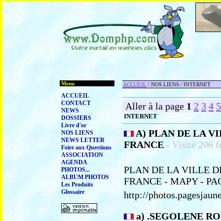
Menu
ACCUEIL
/ NOS LIENS / INTERNET
ACCUEIL
CONTACT
Aller à la page
1
2
3
4
5
NEWS
INTERNET
DOSSIERS
Livre d'or
A) PLAN DE LA V
NOS LIENS
NEWS LETTER
FRANCE
- Visité 206 f
Foire aux Questions
ASSOCIATION
AGENDA
PLAN DE LA VILLE 
PHOTOS...
ALBUM PHOTOS
FRANCE - MAPY - PA
Les Produits
Glossaire
http://photos.pagesjau
a) .SEGOLENE R