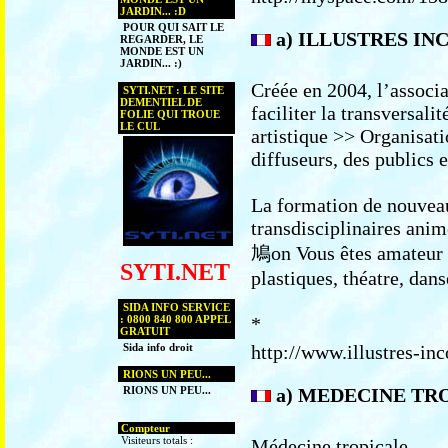
JARDIN... :D
POUR QUI SAIT LE
a) ILLUSTRES I
REGARDER, LE
MONDE EST UN
JARDIN... :)
Créée en 2004, l’associa
SYTI.NET : LE SITE
DEMENTIEL DE
faciliter la transversalit
FOLIE QUI TROUE
LE CUL
artistique >> Organisat
diffuseurs, des publics e
La formation de nouveau
transdisciplinaires anim
鳩on Vous êtes amateur d
SYTI.NET
plastiques, théatre, dans
SIDA INFO SERVICE
: 0800 840 800 APPEL
*
GRATUIT
Sida info droit
http://www.illustres-in
RIONS UN PEU...
RIONS UN PEU...
a) MEDECINE TR
Compteur
Visiteurs totals :
Médecine tropicale,