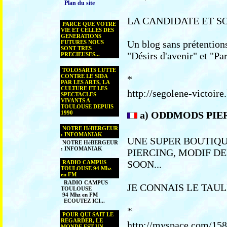
Plan du site
LA CANDIDATE ET SON
PARCE QUE VOTRE
VIE ET CELLES DES
GENERATIONS
Un blog sans prétentions
FUTURES NOUS
SONT TRES
"Désirs d'avenir" et "Pa
PRECIEUSES...
TOLOSARTS LUTTE
CONTRE LE SIDA
*
PAR LES ARTS, LA
CULTURE ET LES
http://segolene-victoir
SPECTACLES
VIVANTS A
TOULOUSE DEPUIS
1990
a) ODDMODS PIER
NOTRE HéBERGEUR
: INFOMANIAK
UNE SUPER BOUTIQUE 
NOTRE HéBERGEUR
: INFOMANIAK
PIERCING, MODIF DE
SOON...
RADIO CAMPUS
TOULOUSE 94 Mhz
en FM
RADIO CAMPUS
JE CONNAIS LE TAUL
TOULOUSE
94 Mhz en FM
ECOUTEZ ICI...
*
POUR QUI SAIT LE
REGARDER, LE
http://myspace.com/15
MONDE EST UN