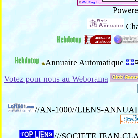
©
WebRing Inc.
Power
Cha
Annuaire Automatique
Votez pour nous au Weborama
//AN-1000//LIENS-ANNUA
///SOCIETE JEAN-C