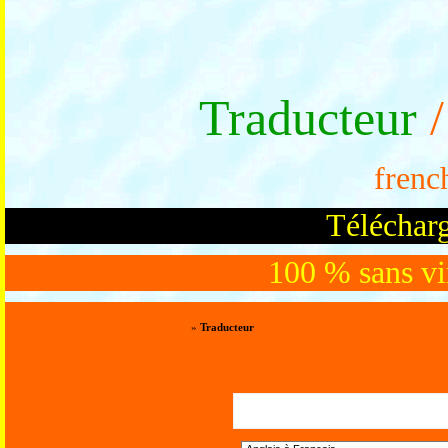
Traducteur
/
frenc
Télécharg
100 % sans vir
»
Traducteur
Trad