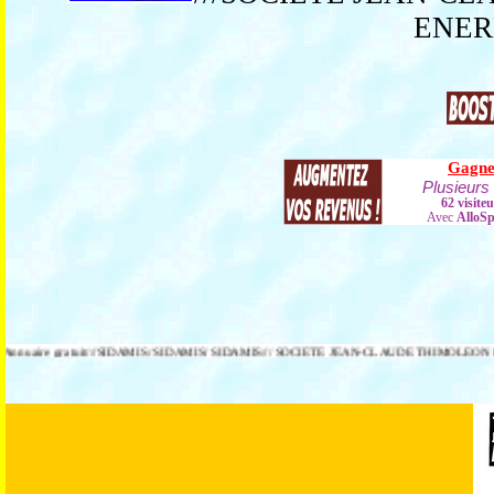
ENERB
re gratuit///SIDAMIS/ SIDAMIS/ SIDAMIS/// SOCIETE JEAN-CLAUDE THIMOLEON ET LABORATO