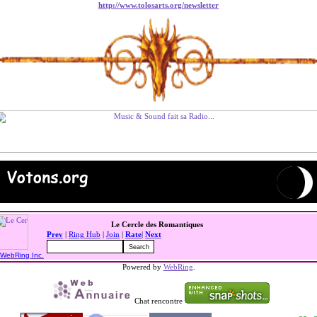
http://www.tolosarts.org/newsletter
Le Cercle des Romantiques
Prev
|
Ring Hub
|
Join
|
Rate
|
Next
WebRing Inc.
Powered by
WebRing
.
Chat rencontre