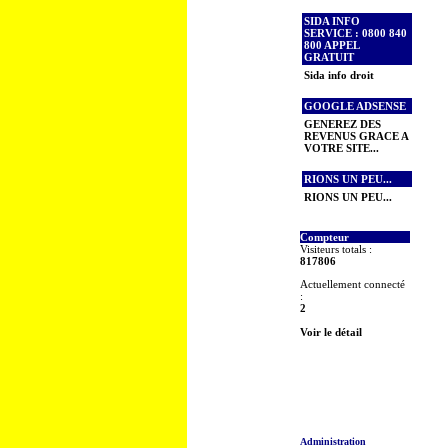
SIDA INFO
SERVICE : 0800 840
800 APPEL
GRATUIT
Sida info droit
GOOGLE ADSENSE
GENEREZ DES
REVENUS GRACE A
VOTRE SITE...
RIONS UN PEU...
RIONS UN PEU...
Compteur
Visiteurs totals :
817806
Actuellement connecté
:
2
Voir le détail
Administration