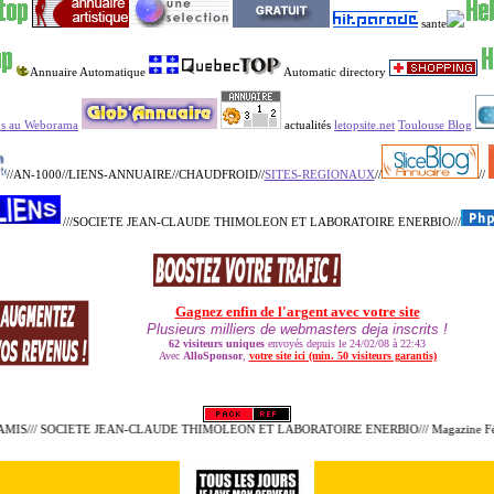
sante
Annuaire Automatique
Automatic directory
us au Weborama
actualités
letopsite.net
Toulouse Blog
//AN-1000//LIENS-ANNUAIRE//CHAUDFROID//
SITES-REGIONAUX
//
//
///SOCIETE JEAN-CLAUDE THIMOLEON ET LABORATOIRE ENERBIO///
IS/// SOCIETE JEAN-CLAUDE THIMOLEON ET LABORATOIRE ENERBIO/// Magazine Féminin///
H