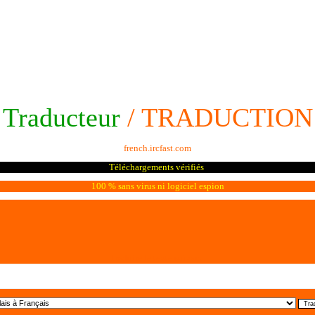
Traducteur
/ TRADUCTION
french.ircfast.com
Téléchargements vérifiés
100 % sans virus ni logiciel espion
Traduire le texte suivant: