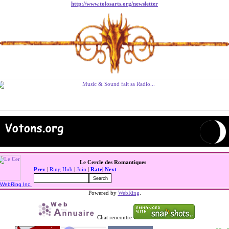
http://www.tolosarts.org/newsletter
Le Cercle des Romantiques
Prev
|
Ring Hub
|
Join
|
Rate
|
Next
WebRing Inc.
Powered by
WebRing
.
Chat rencontre