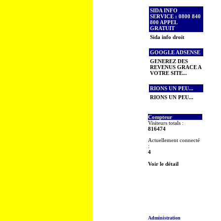
SIDA INFO
SERVICE : 0800 840
800 APPEL
GRATUIT
Sida info droit
GOOGLE ADSENSE
GENEREZ DES
REVENUS GRACE A
VOTRE SITE...
RIONS UN PEU...
RIONS UN PEU...
Compteur
Visiteurs totals :
816474
Actuellement connecté
:
4
Voir le détail
Administration