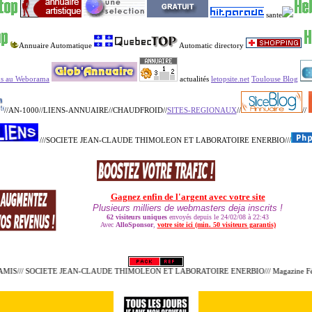
sante
Annuaire Automatique
Automatic directory
us au Weborama
actualités
letopsite.net
Toulouse Blog
//AN-1000//LIENS-ANNUAIRE//CHAUDFROID//
SITES-REGIONAUX
//
//
///SOCIETE JEAN-CLAUDE THIMOLEON ET LABORATOIRE ENERBIO///
MIS/// SOCIETE JEAN-CLAUDE THIMOLEON ET LABORATOIRE ENERBIO/// Magazine Féminin///
H