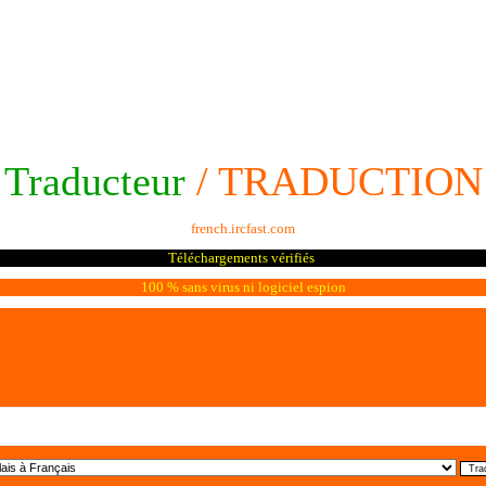
Traducteur
/ TRADUCTION
french.ircfast.com
Téléchargements vérifiés
100 % sans virus ni logiciel espion
Traduire le texte suivant: