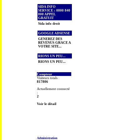
SIDA INFO
SERVICE : 0800 840
800 APPEL
GRATUIT
Sida info droit
GOOGLE ADSENSE
GENEREZ DES
REVENUS GRACE A
VOTRE SITE...
RIONS UN PEU...
RIONS UN PEU...
Compteur
Visiteurs totals :
817806
Actuellement connecté
:
2
Voir le détail
Administration