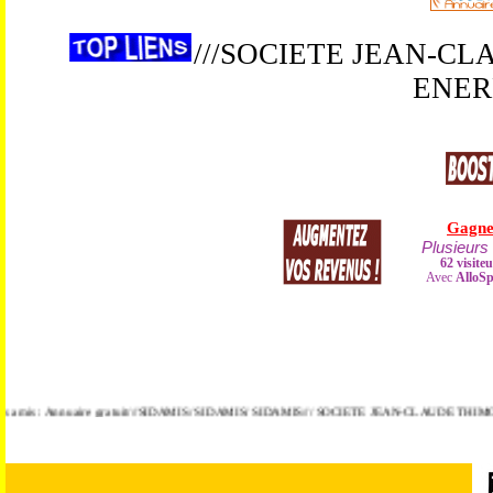
///SOCIETE JEAN-C
ENERB
mis : Annuaire gratuit///SIDAMIS/ SIDAMIS/ SIDAMIS/// SOCIETE JEAN-CLAUDE THIMOLEON