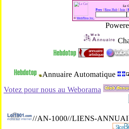
L
Prev
|
Ring Hub
|
Join
|
©
WebRing Inc.
Power
Cha
Annuaire Automatique
Votez pour nous au Weborama
//AN-1000//LIENS-ANNUA