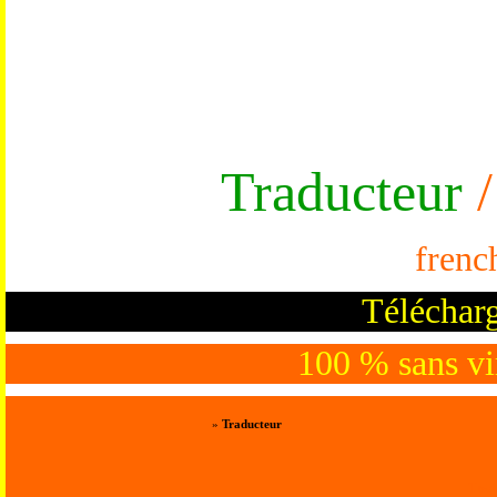
Traducteur
/
frenc
Télécharg
100 % sans vir
»
Traducteur
Trad