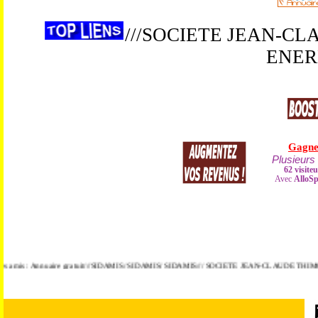
///SOCIETE JEAN-C
ENERB
s amis : Annuaire gratuit///SIDAMIS/ SIDAMIS/ SIDAMIS/// SOCIETE JEAN-CLAUDE THIMOL