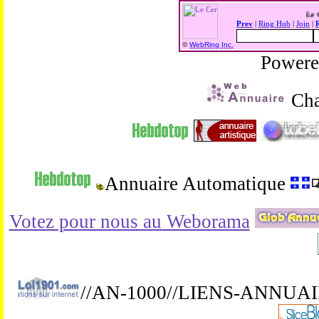
L
Prev
|
Ring Hub
|
Join
|
©
WebRing Inc.
Power
Cha
Annuaire Automatique
Votez pour nous au Weborama
//AN-1000//LIENS-ANNUA