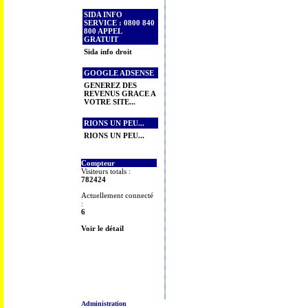
SIDA INFO
SERVICE : 0800 840
800 APPEL
GRATUIT
Sida info droit
GOOGLE ADSENSE
GENEREZ DES
REVENUS GRACE A
VOTRE SITE...
RIONS UN PEU...
RIONS UN PEU...
Compteur
Visiteurs totals :
782424
Actuellement connecté
:
6
Voir le détail
Administration