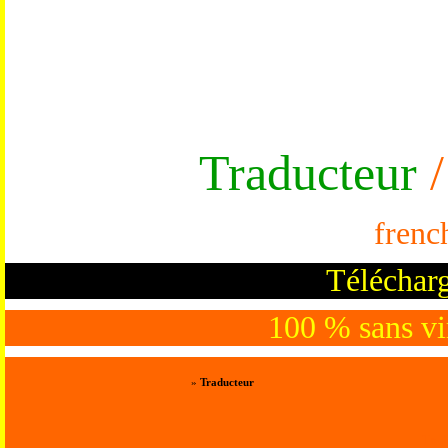
Traducteur
/
frenc
Télécharg
100 % sans vir
»
Traducteur
Trad