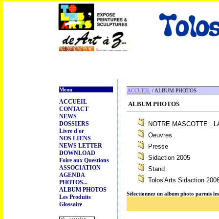
Menu
ACCUEIL
/ ALBUM PHOTOS
ACCUEIL
ALBUM PHOTOS
CONTACT
NEWS
NOTRE MASCOTTE : L
DOSSIERS
Livre d'or
Oeuvres
NOS LIENS
NEWS LETTER
Presse
DOWNLOAD
Sidaction 2005
Foire aux Questions
ASSOCIATION
Stand
AGENDA
Tolos'Arts Sidaction 200
PHOTOS...
ALBUM PHOTOS
Sélectionnez un album photo parmis les d
Les Produits
Glossaire