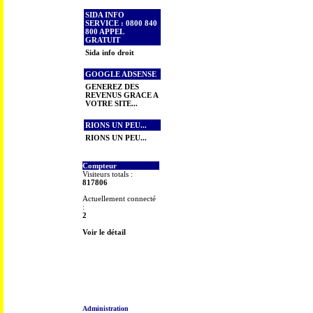
SIDA INFO
SERVICE : 0800 840
800 APPEL
GRATUIT
Sida info droit
GOOGLE ADSENSE
GENEREZ DES
REVENUS GRACE A
VOTRE SITE...
RIONS UN PEU...
RIONS UN PEU...
Compteur
Visiteurs totals :
817806
Actuellement connecté
:
2
Voir le détail
Administration