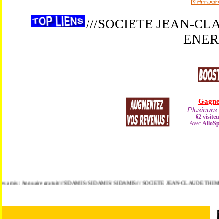
///SOCIETE JEAN-C
ENERB
amis : Annuaire gratuit///SIDAMIS/ SIDAMIS/ SIDAMIS/// SOCIETE JEAN-CLAUDE THIMOLEO