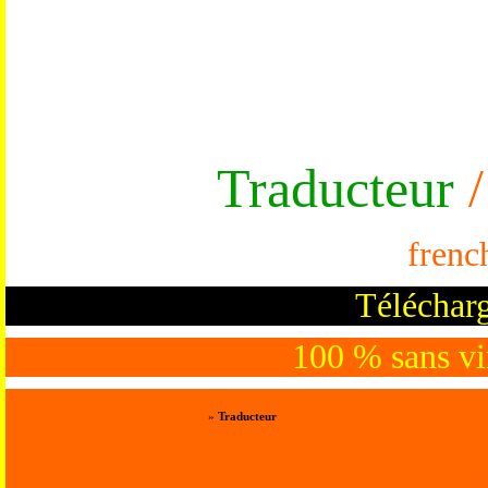
Traducteur
/
frenc
Télécharg
100 % sans vir
»
Traducteur
Trad