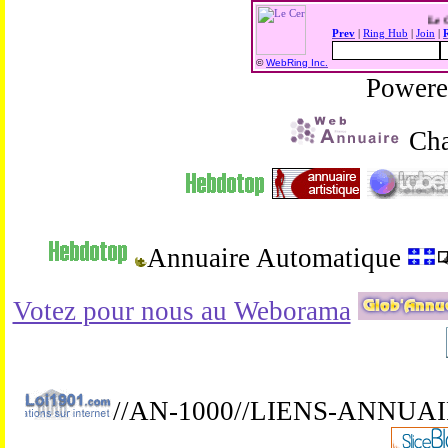
Prev
|
Ring Hub
|
Join
|
©
WebRing Inc.
Power
Cha
Annuaire Automatique
Votez pour nous au Weborama
//AN-1000//LIENS-ANNUA