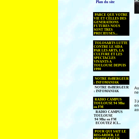
Plan du site
PARCE QUE VOTRE
VIE ET CELLES DES
GENERATIONS
FUTURES NOUS
SONT TRES
PRECIEUSES...
TOLOSARTS LUTTE
CONTRE LE SIDA
PAR LES ARTS, LA
CULTURE ET LES
SPECTACLES
VIVANTS A
TOULOUSE DEPUIS
1990
NOTRE HéBERGEUR
: INFOMANIAK
NOTRE HéBERGEUR
Au
: INFOMANIAK
ne
RADIO CAMPUS
3 
TOULOUSE 94 Mhz
en
en FM
as
RADIO CAMPUS
TOULOUSE
94 Mhz en FM
ECOUTEZ ICI...
POUR QUI SAIT LE
REGARDER, LE
MONDE EST UN