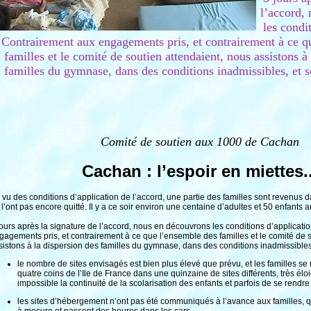
l’accord,
les condi
Contrairement aux engagements pris, et contrairement à ce q
familles et le comité de soutien attendaient, nous assistons à
familles du gymnase, dans des conditions inadmissibles, et so
Comité de soutien aux 1000 de Cachan
Cachan : l’espoir en miettes..
 vu des conditions d’application de l’accord, une partie des familles sont revenus 
 l’ont pas encore quitté. Il y a ce soir environ une centaine d’adultes et 50 enfant
jours après la signature de l’accord, nous en découvrons les conditions d’applicati
gagements pris, et contrairement à ce que l’ensemble des familles et le comité de 
sistons à la dispersion des familles du gymnase, dans des conditions inadmissibles,
le nombre de sites envisagés est bien plus élevé que prévu, et les familles se
quatre coins de l’Ile de France dans une quinzaine de sites différents, très élo
impossible la continuité de la scolarisation des enfants et parfois de se rendre 
les sites d’hébergement n’ont pas été communiqués à l’avance aux familles, qu