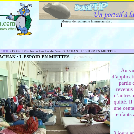
Moteur de recherche interne au site :
CUEIL
/ DOSSIERS / les recherches de l'asso / CACHAN : L'ESPOIR EN MIETTES...
ACHAN : L'ESPOIR EN MIETTES...
[12/10/2006]
Au vu
d’applicat
partie 
revenus
d’autres 
quitté. Il
une centa
enfants
3 jours a