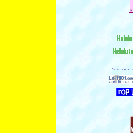
©
Votez pour no