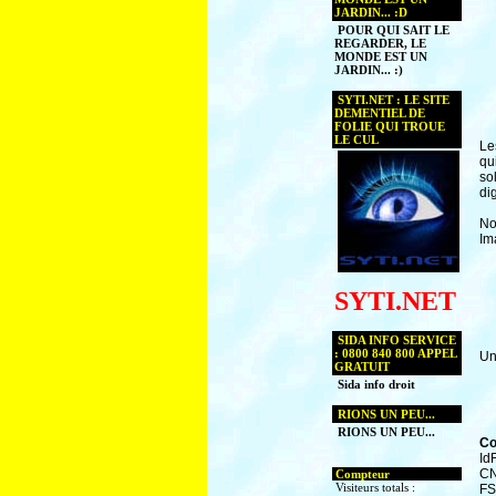
JARDIN... :D
POUR QUI SAIT LE
REGARDER, LE
MONDE EST UN
JARDIN... :)
SYTI.NET : LE SITE
DEMENTIEL DE
FOLIE QUI TROUE
LE CUL
Le
qu
so
di
No
Im
SYTI.NET
SIDA INFO SERVICE
: 0800 840 800 APPEL
Un
GRATUIT
Sida info droit
RIONS UN PEU...
RIONS UN PEU...
Co
Id
CN
Compteur
Visiteurs totals :
FS