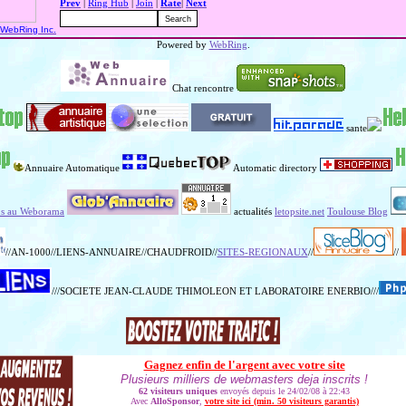
Prev
|
Ring Hub
|
Join
|
Rate
|
Next
WebRing Inc.
Powered by
WebRing
.
Chat rencontre
sante
Annuaire Automatique
Automatic directory
us au Weborama
actualités
letopsite.net
Toulouse Blog
//AN-1000//LIENS-ANNUAIRE//CHAUDFROID//
SITES-REGIONAUX
//
//
///SOCIETE JEAN-CLAUDE THIMOLEON ET LABORATOIRE ENERBIO///