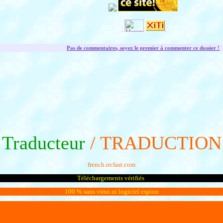
.
.
Pas de commentaires, soyez le premier à commenter ce dossier !
Traducteur
/ TRADUCTION
french.ircfast.com
Téléchargements vérifiés
100 % sans virus ni logiciel espion