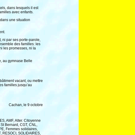
ls, dans lesquels il est
familles avec enfants.
 dans une situation
ent.
, ni par ses porte-parole,
nsemble des familles: les
ni les promesses, ni la
ce, au gymnase Belle
 bâtiment vacant, ou mettre
es familles jusqu’au
Cachan, le 9 octobre
S, AMF, Alter. Citoyenne
 St Bernard, CGT, CNL,
CPE, Femmes solidaires,
SF, RESOCI, SOLIDAIRES,