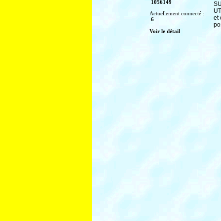
1056149
SU
UT
Actuellement connecté :
et
6
po
Voir le détail