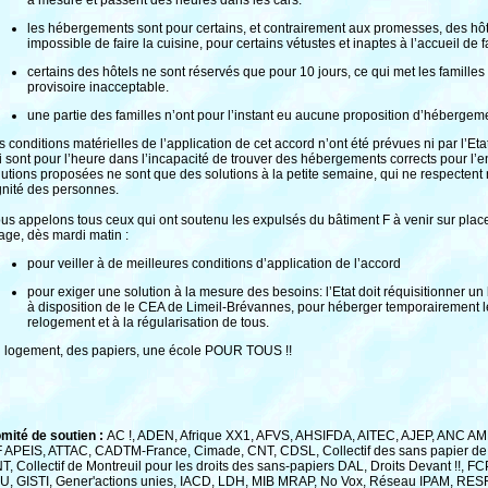
à mesure et passent des heures dans les cars.
les hébergements sont pour certains, et contrairement aux promesses, des hôte
impossible de faire la cuisine, pour certains vétustes et inaptes à l’accueil de 
certains des hôtels ne sont réservés que pour 10 jours, ce qui met les familles
provisoire inacceptable.
une partie des familles n’ont pour l’instant eu aucune proposition d’hébergem
s conditions matérielles de l’application de cet accord n’ont été prévues ni par l’Etat
i sont pour l’heure dans l’incapacité de trouver des hébergements corrects pour l’e
lutions proposées ne sont que des solutions à la petite semaine, qui ne respectent 
gnité des personnes.
us appelons tous ceux qui ont soutenu les expulsés du bâtiment F à venir sur pla
age, dès mardi matin :
pour veiller à de meilleures conditions d’application de l’accord
pour exiger une solution à la mesure des besoins: l’Etat doit réquisitionner un
à disposition de le CEA de Limeil-Brévannes, pour héberger temporairement l
relogement et à la régularisation de tous.
 logement, des papiers, une école POUR TOUS !!
mité de soutien :
AC !, ADEN, Afrique XX1, AFVS, AHSIFDA, AITEC, AJEP, ANC AME
F APEIS, ATTAC, CADTM-France, Cimade, CNT, CDSL, Collectif des sans papier de
T, Collectif de Montreuil pour les droits des sans-papiers DAL, Droits Devant !!, F
U, GISTI, Gener'actions unies, IACD, LDH, MIB MRAP, No Vox, Réseau IPAM, RE