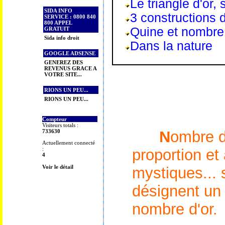
Le triangle d'or
,
SIDA INFO
3 constructions 
SERVICE : 0800 840
800 APPEL
Quine et nombre 
GRATUIT
Sida info droit
Dans la nature
GOOGLE ADSENSE
GENEREZ DES
REVENUS GRACE A
VOTRE SITE...
RIONS UN PEU...
RIONS UN PEU...
Compteur
Visiteurs totals :
733630
N
ombre d
Actuellement connecté
:
proportion et
4
Voir le détail
mystiques... 
désignent un 
nombre d'or.