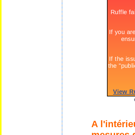
A l'intér
mesures q