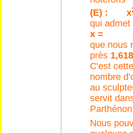
(E)
:
x
qui admet 
x =
que nous 
près
1,61
C'est cett
nombre d'o
au sculpte
servit dan
Parthénon
Nous pouvo