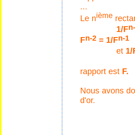
...
ième
Le n
recta
n
1/
F
n-2
n-1
F
=
1/
F
et
1/
rapport est
F.
Nous avons don
d'or.