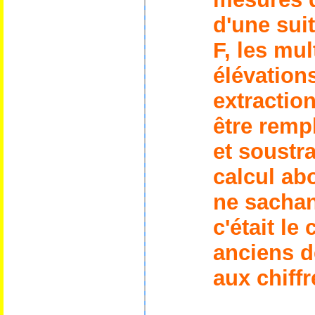
d'une sui
F,
les mul
élévation
extractio
être remp
et soustra
calcul ab
ne sacha
c'était le
anciens 
aux chiffr