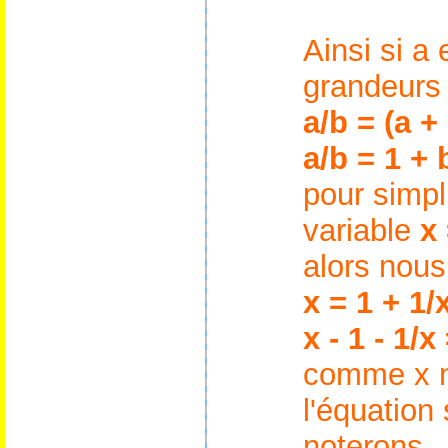
Ainsi si a 
grandeurs 
a/b = (a + 
a/b = 1 + 
pour simpl
variable
x 
alors nous
x = 1 + 1/
x - 1 - 1/x
comme x n
l'équation
noterons