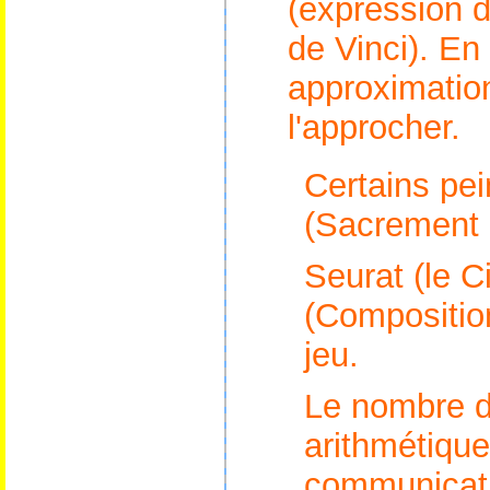
(expression 
de Vinci). En
approximations
l'approcher.
Certains pe
(Sacrement d
Seurat (le C
(Composition)
jeu.
Le nombre d'
arithmétique
communicatio