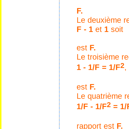
F.
Le deuxième re
F
-
1
et
1
soit
est
F.
Le troisième r
2
1 - 1/
F
=
1/
F
,
est
F.
Le quatrième r
2
1/
F
-
1/
F
=
1/
rapport est
F.