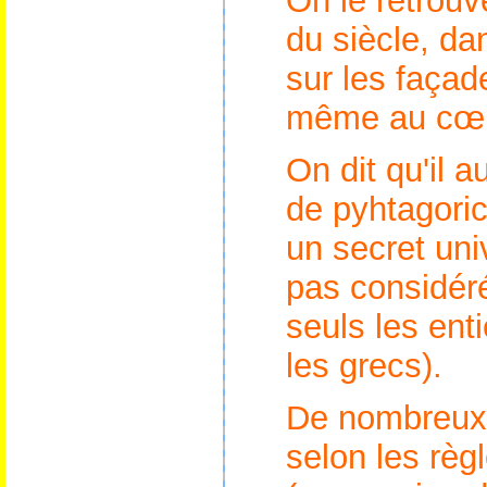
On le retrouv
du siècle, da
sur les façad
même au cœu
On dit qu'il 
de pyhtagoric
un secret univ
pas considé
seuls les ent
les grecs).
De nombreux 
selon les règl