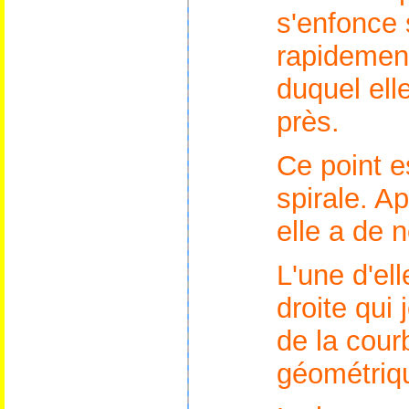
s'enfonce 
rapidement
duquel ell
près.
Ce point e
spirale. A
elle a de 
L'une d'el
droite qui 
de la cour
géométriq