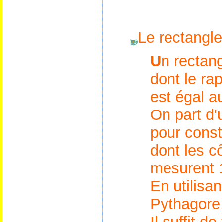
Le rectangle
U
n
rectang
dont le ra
est égal 
O
n part d
pour const
dont les cô
mesurent 1
En utilisa
Pythagore
Il suffit d