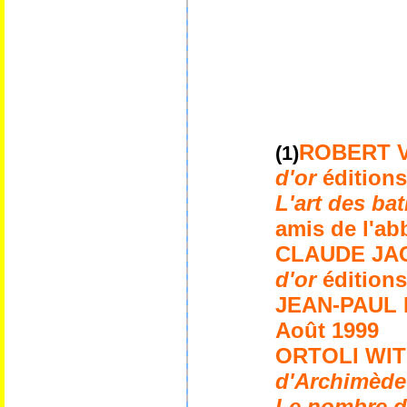
ROBERT 
(1)
d'or
édition
L'art des ba
amis de l'a
CLAUDE JA
d'or
édition
JEAN-PAUL
Août 1999
ORTOLI WI
d'Archimèd
Le nombre d