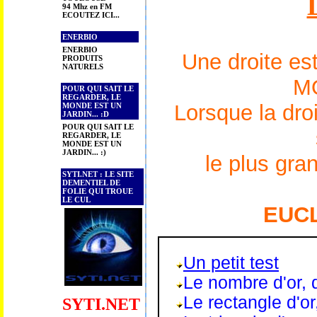
94 Mhz en FM
ECOUTEZ ICI...
ENERBIO
ENERBIO
Une droite e
PRODUITS
NATURELS
M
POUR QUI SAIT LE
REGARDER, LE
Lorsque la dro
MONDE EST UN
JARDIN... :D
POUR QUI SAIT LE
REGARDER, LE
MONDE EST UN
JARDIN... :)
le plus gra
SYTI.NET : LE SITE
DEMENTIEL DE
FOLIE QUI TROUE
LE CUL
EUCL
Un petit test
Le nombre d'or, d
Le rectangle d'or
SYTI.NET