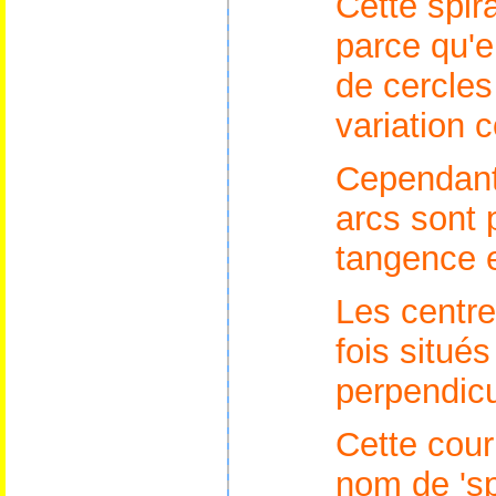
Cette spira
parce qu'e
de cercles
variation 
Cependant
arcs sont p
tangence e
Les centre
fois situé
perpendicu
Cette cour
nom de 'sp