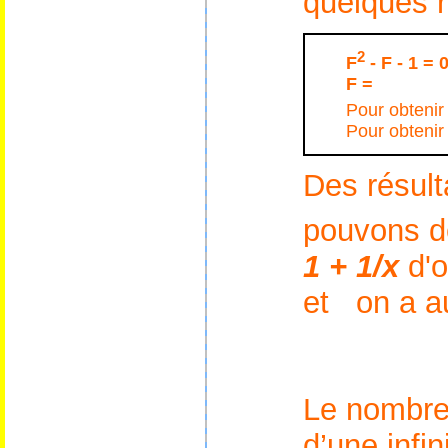
quelques r
2
F
-
F
- 1 = 
F
=
Pour obtenir 
Pour obtenir 
Des résult
pouvons d
1 + 1/x
d'
et on a au
Le nombre 
d’une infi