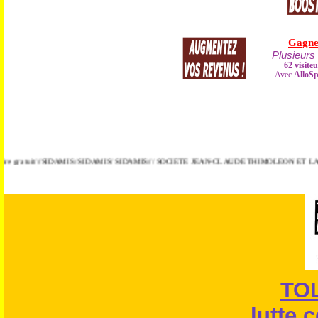
atuit///SIDAMIS/ SIDAMIS/ SIDAMIS/// SOCIETE JEAN-CLAUDE THIMOLEON ET LABORATOIRE E
TO
lutte 