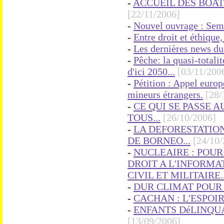
-
ACCUEIL DES BOAT 
[22/11/2006]
-
Nouvel ouvrage : Sem
-
Entre droit et éthique, 
-
Les dernières news d
-
Pêche: la quasi-totali
d'ici 2050...
[03/11/200
-
Pétition : Appel euro
mineurs étrangers.
[28/
-
CE QUI SE PASSE 
TOUS...
[26/10/2006]
-
LA DEFORESTATIO
DE BORNEO...
[24/10/
-
NUCLEAIRE : POUR
DROIT A L'INFORMA
CIVIL ET MILITAIRE..
-
DUR CLIMAT POUR 
-
CACHAN : L'ESPOIR
-
ENFANTS DéLINQUA
[13/09/2006]