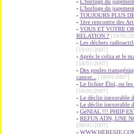
-
L'horloge du jugement
-
L'horloge du jugement
-
TOUJOURS PLUS DE 
-
1ère rencontre des Art
-
VOUS ET VOTRE ORD
RELATION ?
[19/01/2
-
Les déchets radioactifs
[19/01/2007]
-
Après le colza et le m
[18/01/2007]
-
Des poules transgéniqu
cancer...
[18/01/2007]
-
Le fichier Éloi, ou le
[16/01/2007]
-
Le déclin inexorable d
-
Le déclin inexorable d
-
GéNIAL !!! PHIIP E
-
REFUS ADN, UNE N
[08/01/2007]
-
WWW.HERESIE.COM