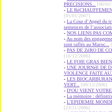
PRECISIONS...
[06/01
-
LE RéCHAUFFEMENT
[05/01/2007]
-
La Cour d’Appel du t
semences de l’associati
-
NOS LIENS PAS CO
-
Au nom des engagement
sont raflés au Maroc...
-
PAS DE ZéRO DE C
[16/12/2006]
-
LE FOIE GRAS BIE
-
UNE JOURNéE DE 
VIOLENCE FAITE AUX
-
LES BIOCARBURAN
VERT...
[09/12/2006]
-
D'OU VIENT VOTRE
-
La mémoire : définitiv
-
L’EPIDEMIE MONDI
[23/11/2006]