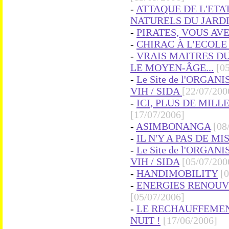
-
ATTAQUE DE L'ETA
NATURELS DU JARDIN
-
PIRATES, VOUS AVE
-
CHIRAC À L'ECOLE 
-
VRAIS MAITRES DU M
LE MOYEN-ÂGE...
[0
-
Le Site de l'ORGA
VIH / SIDA
[22/07/200
-
ICI, PLUS DE MILL
[17/07/2006]
-
ASIMBONANGA
[08
-
IL N'Y A PAS DE MI
-
Le Site de l'ORGA
VIH / SIDA
[05/07/200
-
HANDIMOBILITY
[
-
ENERGIES RENOUV
[05/07/2006]
-
LE RECHAUFFEMENT
NUIT !
[17/06/2006]