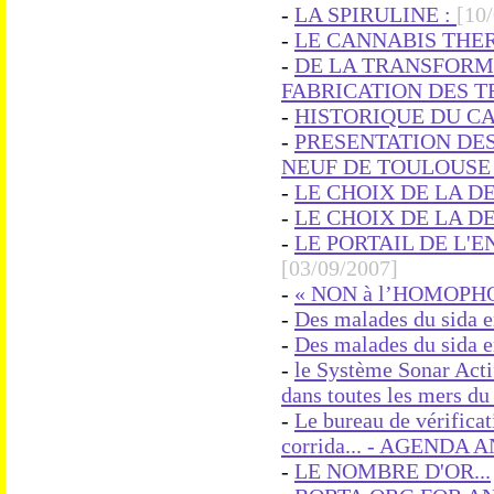
-
LA SPIRULINE :
[10
-
LE CANNABIS THER
-
DE LA TRANSFORM
FABRICATION DES T
-
HISTORIQUE DU C
-
PRESENTATION DES
NEUF DE TOULOUSE 
-
LE CHOIX DE LA DE
-
LE CHOIX DE LA DE
-
LE PORTAIL DE L'
[03/09/2007]
-
« NON à l’HOMOPHO
-
Des malades du sida en
-
Des malades du sida en
-
le Système Sonar Acti
dans toutes les mers du
-
Le bureau de vérificat
corrida... - AGENDA
-
LE NOMBRE D'OR...