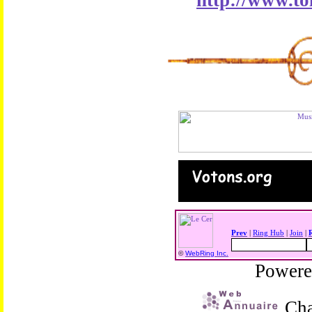
http://www.to
Prev
|
Ring Hub
|
Join
|
©
WebRing Inc.
Power
Cha