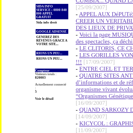
CUMBIA... QUAND LA
[25/09/2007]
SIDA INFO
SERVICE : 0800 840
-
APPEL AUX DéPUTé
800 APPEL
GRATUIT
CREER UN VERITABL
Sida info droit
DES LIEUX DE PRIVA
GOOGLE ADSENSE
-
Voici la page MUSIQUE
GENEREZ DES
des spectacles, ça déchi
REVENUS GRACE A
VOTRE SITE...
-
LE CLITORIS, CE C
RIONS UN PEU...
-
LES GORILLES VON
RIONS UN PEU...
!!!
[17/09/2007]
-
ENTRE CIEL ET TER
Compteur
Visiteurs totals :
-
QUATRE SITES ANTI 
820003
d’informations et de r
Actuellement connecté
organisme vivant évolu
:
5
“Organismes Génétique
Voir le détail
[16/09/2007]
-
QUAND SARKOZY D
[14/09/2007]
-
KICYCOL : GRAPHISTE
[11/09/2007]