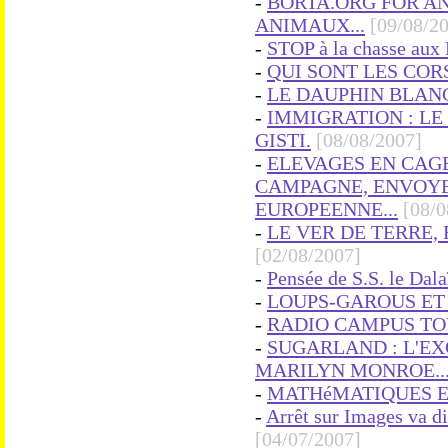
-
BORTA.ORG FOR AN
ANIMAUX...
[09/08/2
-
STOP à la chasse au
-
QUI SONT LES COR
-
LE DAUPHIN BLANC 
-
IMMIGRATION : LE 
GISTI.
[08/08/2007]
-
ELEVAGES EN CAGE
CAMPAGNE, ENVOYE
EUROPEENNE...
[08/0
-
LE VER DE TERRE,
[02/08/2007]
-
Pensée de S.S. le Dal
-
LOUPS-GAROUS ET 
-
RADIO CAMPUS TOU
-
SUGARLAND : L'E
MARILYN MONROE..
-
MATHéMATIQUES ET
-
Arrêt sur Images va di
[04/07/2007]