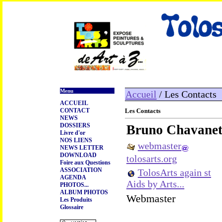
Menu
Accueil
/ Les Contacts
ACCUEIL
CONTACT
Les Contacts
NEWS
DOSSIERS
Bruno Chavanet
Livre d'or
NOS LIENS
webmaster
NEWS LETTER
DOWNLOAD
tolosarts.org
Foire aux Questions
ASSOCIATION
TolosArts again st
AGENDA
Aids by Arts...
PHOTOS...
ALBUM PHOTOS
Webmaster
Les Produits
Glossaire