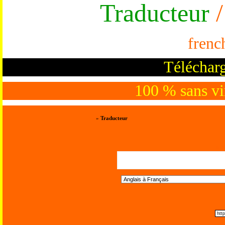
Traducteur
/
frenc
Télécharg
100 % sans vir
»
Traducteur
Trad