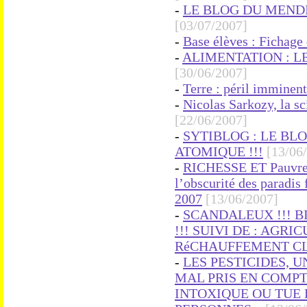
-
LE BLOG DU MENDI
[03/07/2007]
-
Base élèves : Fichage
-
ALIMENTATION : L
[30/06/2007]
-
Terre : péril imminent.
-
Nicolas Sarkozy, la sc
[22/06/2007]
-
SYTIBLOG : LE BLO
ATOMIQUE !!!
[13/06
-
RICHESSE ET Pauvreté
l’obscurité des paradis
2007
[13/06/2007]
-
SCANDALEUX !!! B
!!! SUIVI DE : AGR
RéCHAUFFEMENT CL
-
LES PESTICIDES, 
MAL PRIS EN COMPTE
INTOXIQUE OU TUE 