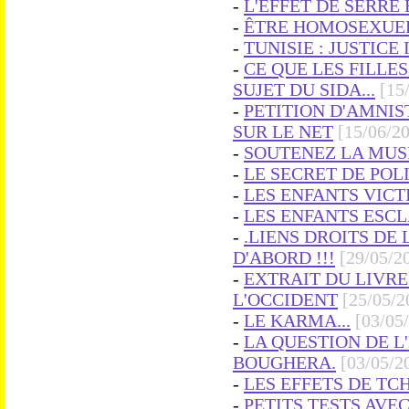
-
L'EFFET DE SERRE
-
ÊTRE HOMOSEXUEL(
-
TUNISIE : JUSTICE
-
CE QUE LES FILLE
SUJET DU SIDA...
[15
-
PETITION D'AMNIS
SUR LE NET
[15/06/2
-
SOUTENEZ LA MUSI
-
LE SECRET DE POL
-
LES ENFANTS VICT
-
LES ENFANTS ESC
-
.LIENS DROITS DE
D'ABORD !!!
[29/05/2
-
EXTRAIT DU LIVRE 
L'OCCIDENT
[25/05/2
-
LE KARMA...
[03/05
-
LA QUESTION DE L
BOUGHERA.
[03/05/2
-
LES EFFETS DE TC
-
PETITS TESTS AVEC