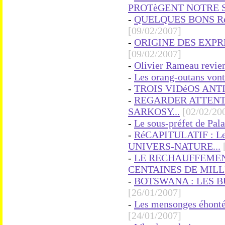
PROTèGENT NOTRE S
-
QUELQUES BONS Ré
[09/02/2007]
-
ORIGINE DES EXPR
[09/02/2007]
-
Olivier Rameau revien
-
Les orang-outans vont-
-
TROIS VIDéOS ANTI
-
REGARDER ATTENTI
SARKOSY...
[02/02/20
-
Le sous-préfet de Pala
-
RéCAPITULATIF : Les 
UNIVERS-NATURE...
-
LE RECHAUFFEMEN
CENTAINES DE MILL
-
BOTSWANA : LES B
[26/01/2007]
-
Les mensonges éhonté
[24/01/2007]