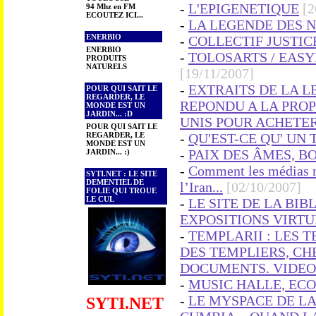
-
L'EPIGENETIQUE
[2
94 Mhz en FM
ECOUTEZ ICI...
-
LA LEGENDE DES N
ENERBIO
-
COLLECTIF JUSTICE 
ENERBIO
-
TOLOSARTS / EASY
PRODUITS
NATURELS
[19/11/2007]
-
EXTRAITS DE LA L
POUR QUI SAIT LE
REGARDER, LE
REPONDU A LA PRO
MONDE EST UN
JARDIN... :D
UNIS POUR ACHETER
POUR QUI SAIT LE
REGARDER, LE
-
QU'EST-CE QU' UN T
MONDE EST UN
-
PAIX DES ÂMES, BO
JARDIN... :)
-
Comment les médias no
SYTI.NET : LE SITE
DEMENTIEL DE
l’Iran...
[02/10/2007]
FOLIE QUI TROUE
LE CUL
-
LE SITE DE LA BI
EXPOSITIONS VIRTU
-
TEMPLARII : LES 
DES TEMPLIERS, CH
DOCUMENTS. VIDEOS
-
MUSIC HALLE, ECO
-
LE MYSPACE DE L
SYTI.NET