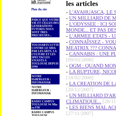
les articles
Plan du site
-
L'AYAHUASCA, LE S
-
UN MILLIARD DE MI
PARCE QUE VOTRE
-
L'ODYSSEE : ICI 
VIE ET CELLES DES
GENERATIONS
MONDE... ET PAS DE
FUTURES NOUS
SONT TRES
-
L'ARMEE ETATS - U
PRECIEUSES...
-
CONNAÎSSEZ - VOU
TOLOSARTS LUTTE
MEATRIX ??? CONNA
CONTRE LE SIDA
PAR LES ARTS, LA
-
CANNABIS : UNE PL
CULTURE ET LES
SPECTACLES
[09/03/2008]
VIVANTS A
TOULOUSE DEPUIS
-
OGM : QUAND MON
1990
-
LA RUPTURE, NICOL
NOTRE
[18/02/2008]
HéBERGEUR :
-
LA CREATION DE LA
INFOMANIAK
NOTRE
[20/12/2007]
HéBERGEUR :
INFOMANIAK
-
UN MILLIARD D'A
CLIMATIQUE...
[28/1
RADIO CAMPUS
TOULOUSE 94 Mhz
-
LES BIENS MAL ACQ
en FM
[27/11/2007]
RADIO CAMPUS
TOULOUSE