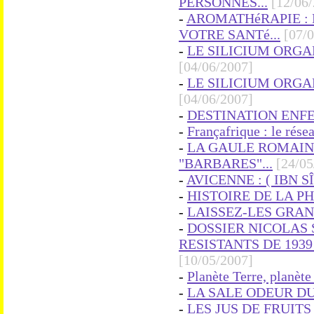
PERSONNES...
[12/06
-
AROMATHéRAPIE : 
VOTRE SANTé...
[07/
-
LE SILICIUM ORGAN
[04/06/2007]
-
LE SILICIUM ORGAN
[04/06/2007]
-
DESTINATION ENFER.
-
Françafrique : le rése
-
LA GAULE ROMAINE
"BARBARES"...
[24/05
-
AVICENNE : ( IBN SÎ
-
HISTOIRE DE LA PH
-
LAISSEZ-LES GRAND
-
DOSSIER NICOLAS 
RESISTANTS DE 1939
[10/05/2007]
-
Planète Terre, planète 
-
LA SALE ODEUR DU
-
LES JUS DE FRUIT